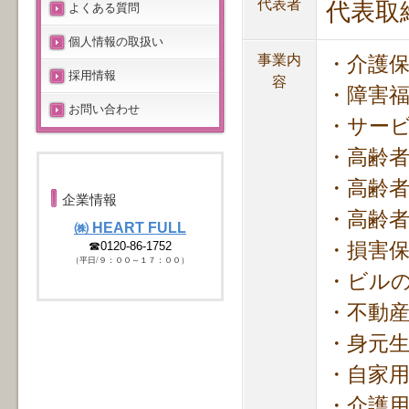
代表者
代表取
よくある質問
個人情報の取扱い
事業内
・介護
採用情報
容
・障害
お問い合わせ
・サー
・高齢
・高齢
企業情報
・高齢
㈱ HEART FULL
☎0120-86-1752
・損害
（平日/９：００～１７：００）
・ビル
・不動
・身元
・自家
・介護