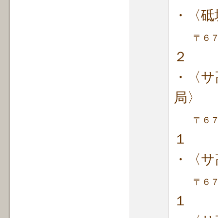
・〈砥
〒６
２
・〈サ
局〉
〒６
１
・〈サ
〒６
１