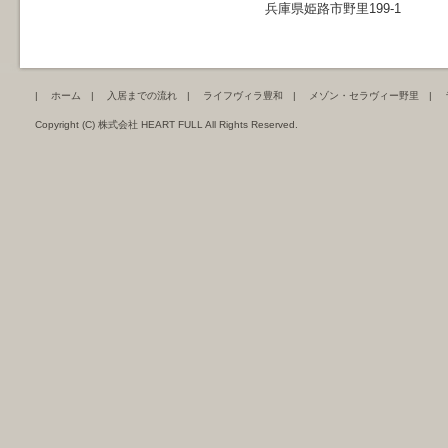
兵庫県姫路市野里199-1
|
ホーム
|
入居までの流れ
|
ライフヴィラ豊和
|
メゾン・セラヴィー野里
|
Copyright (C) 株式会社 HEART FULL All Rights Reserved.