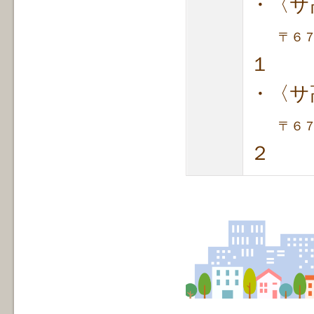
・〈サ
〒６
１
・〈サ
〒６
２