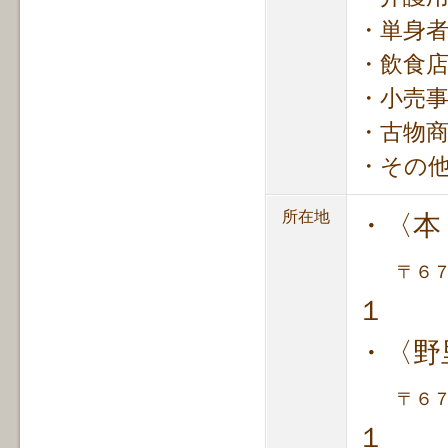
・単身
・飲食
・小売
・古物
・その
所在地
・〈本
〒６
１
・〈野
〒６
１