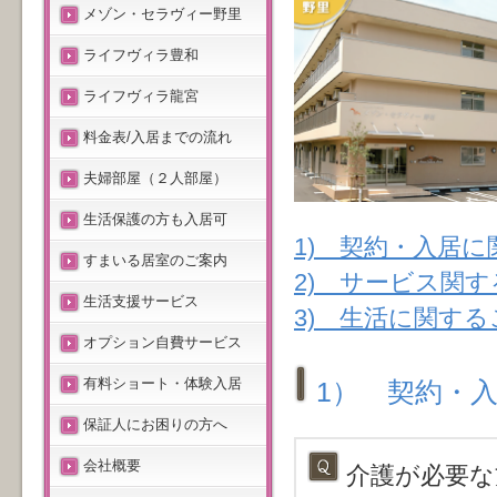
メゾン・セラヴィー野里
ライフヴィラ豊和
ライフヴィラ龍宮
料金表/入居までの流れ
夫婦部屋（２人部屋）
生活保護の方も入居可
1) 契約・入居
すまいる居室のご案内
2) サービス関
生活支援サービス
3) 生活に関する
オプション自費サービス
有料ショート・体験入居
1） 契約・
保証人にお困りの方へ
会社概要
介護が必要な